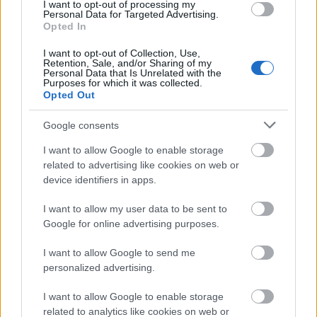
I want to opt-out of processing my
őket, hogy saját személyén keresztül az egész…
Personal Data for Targeted Advertising.
Opted In
I want to opt-out of Collection, Use,
Retention, Sale, and/or Sharing of my
Personal Data that Is Unrelated with the
Purposes for which it was collected.
Opted Out
Google consents
I want to allow Google to enable storage
related to advertising like cookies on web or
device identifiers in apps.
I want to allow my user data to be sent to
Google for online advertising purposes.
I want to allow Google to send me
Az igazságszolgáltatás legalja 6.0
personalized advertising.
III. Kerületi Rendőrkapitányság
I want to allow Google to enable storage
Publikus Team
•
2023. december 06.
0
related to analytics like cookies on web or