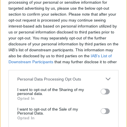
processing of your personal or sensitive information for
targeted advertising by us, please use the below opt-out
section to confirm your selection. Please note that after your
opt-out request is processed you may continue seeing
interest-based ads based on personal information utilized by
us or personal information disclosed to third parties prior to
your opt-out. You may separately opt-out of the further
disclosure of your personal information by third parties on the
IAB’s list of downstream participants. This information may
also be disclosed by us to third parties on the
IAB’s List of
Downstream Participants
that may further disclose it to other
Az igazságszolgáltatás legalja 10.0
third parties.
XI. Kerületi Rendőrkapitányság
Please note that this website/app uses one or more Google
Personal Data Processing Opt Outs
services and may gather and store information including but
Publikus Team
•
2024. január 17.
0
not limited to your visit or usage behaviour. You may click to
I want to opt-out of the Sharing of my
personal data.
grant or deny consent to Google and its third-party tags to
Opted In
A BRFK kerületi kapitányságainak alapmódszere
use your data for below specified purposes in below Google
között egyszerűen egy fikarcnyi különbség sincsen. A
consent section.
I want to opt-out of the Sale of my
rendőri esküvel szemben menve az elfogultság és az
Personal Data.
Opted In
előítéletes hatalommal visszaélés mindennapi,
munkájukat felületesen végzik el és az sem érdekli