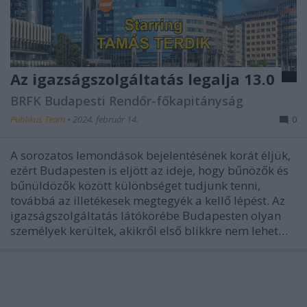
Az igazságszolgáltatás legalja 13.0
BRFK Budapesti Rendőr-főkapitányság
Publikus Team
•
2024. február 14.
0
A sorozatos lemondások bejelentésének korát éljük,
ezért Budapesten is eljött az ideje, hogy bűnözők és
bűnüldözők között különbséget tudjunk tenni,
továbbá az illetékesek megtegyék a kellő lépést. Az
igazságszolgáltatás látókörébe Budapesten olyan
személyek kerültek, akikről első blikkre nem lehet…