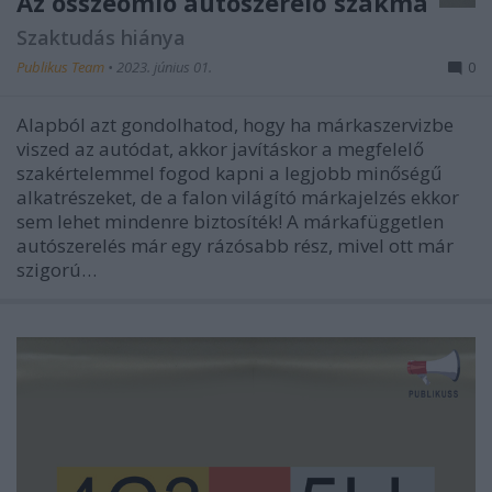
Az összeomló autószerelő szakma
Szaktudás hiánya
Publikus Team
•
2023. június 01.
0
Alapból azt gondolhatod, hogy ha márkaszervizbe
viszed az autódat, akkor javításkor a megfelelő
szakértelemmel fogod kapni a legjobb minőségű
alkatrészeket, de a falon világító márkajelzés ekkor
sem lehet mindenre biztosíték! A márkafüggetlen
autószerelés már egy rázósabb rész, mivel ott már
szigorú…