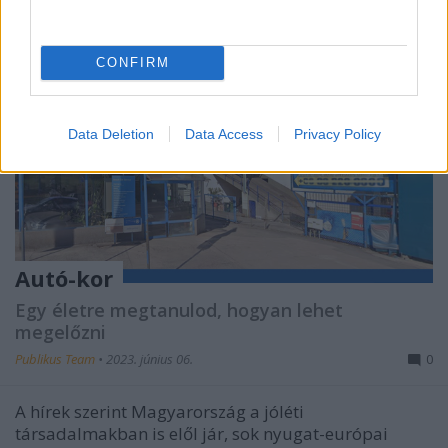
CONFIRM
Data Deletion
Data Access
Privacy Policy
Autó-kor
Egy életre megtanulod, hogyan lehet
megelőzni
Publikus Team
•
2023. június 06.
0
A hírek szerint Magyarország a jóléti
társadalmakban is elől jár, sok nyugat-európai