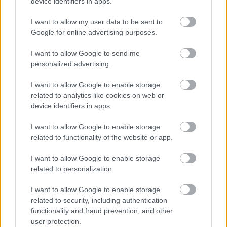
device identifiers in apps.
I want to allow my user data to be sent to
Google for online advertising purposes.
I want to allow Google to send me
10 tipp autóvásárláshoz
personalized advertising.
Adásvételi kisokos
I want to allow Google to enable storage
Publikus Team
•
2023. július 17.
0
related to analytics like cookies on web or
device identifiers in apps.
A használtautó vásárlás egy orosz rulett, hiszen a
I want to allow Google to enable storage
vevő a rendelkezésére álló információk és
related to functionality of the website or app.
dokumentációk ellenére első ránézésre nem tudja
megállapítani főleg a rejtett hibákat, fogalma sincs,
I want to allow Google to enable storage
hogy volt-e törve a kocsi és milyen nem várt
related to personalization.
költségek jöhetnek elő. Az olcsó, de jó minőségű
használt…
I want to allow Google to enable storage
related to security, including authentication
functionality and fraud prevention, and other
user protection.