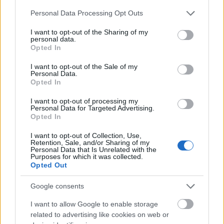
Please note that this website/app uses one or more Google
Personal Data Processing Opt Outs
A sajtószabadság Hegyeshalmon innen és túl
services and may gather and store information including but
Publikus Team
•
2023. július 26.
0
not limited to your visit or usage behaviour. You may click to
I want to opt-out of the Sharing of my
personal data.
grant or deny consent to Google and its third-party tags to
Opted In
use your data for below specified purposes in below Google
A stuttgarti cégcsoportunk négy üzleti területen
consent section.
végzi tevékenységét, ezek a mobilitási megoldások,
I want to opt-out of the Sale of my
Personal Data.
az ipari technika, a fogyasztási cikkek, valamint az
Opted In
energia- és épülettechnika. A csoport nyolc önálló
vállalattal van jelen a magyar piacon magas
I want to opt-out of processing my
Personal Data for Targeted Advertising.
technológia szintű termékeivel vagy akár egy…
Opted In
I want to opt-out of Collection, Use,
Retention, Sale, and/or Sharing of my
Personal Data that Is Unrelated with the
Purposes for which it was collected.
Opted Out
Google consents
I want to allow Google to enable storage
related to advertising like cookies on web or