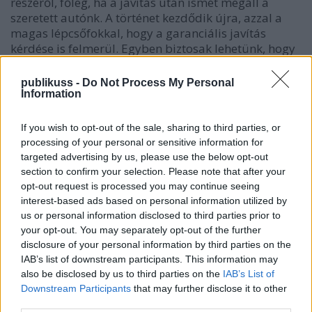
részéről, főleg, ha a javítás után ismét megáll a
szeretett autónk. A történet kezdődik újra, azzal a
magas lépcsőfokkal, hogy a garanciális javítás
kérdése is felmerül. Egyben biztosak lehetünk, hogy
az…
publikuss -
Do Not Process My Personal
Information
If you wish to opt-out of the sale, sharing to third parties, or
processing of your personal or sensitive information for
targeted advertising by us, please use the below opt-out
section to confirm your selection. Please note that after your
opt-out request is processed you may continue seeing
interest-based ads based on personal information utilized by
us or personal information disclosed to third parties prior to
your opt-out. You may separately opt-out of the further
disclosure of your personal information by third parties on the
IAB’s list of downstream participants. This information may
also be disclosed by us to third parties on the
IAB’s List of
Downstream Participants
that may further disclose it to other
third parties.
Cenzné, meg az ura?