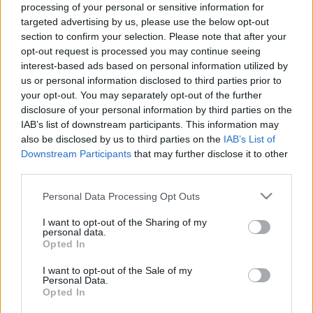
processing of your personal or sensitive information for
targeted advertising by us, please use the below opt-out
section to confirm your selection. Please note that after your
opt-out request is processed you may continue seeing
interest-based ads based on personal information utilized by
Pride-on a BRFK letérdelt Orbánnak
us or personal information disclosed to third parties prior to
your opt-out. You may separately opt-out of the further
Szabálysértési kisokos
disclosure of your personal information by third parties on the
Publikus Team
•
2025. július 01.
0
IAB’s list of downstream participants. This information may
also be disclosed by us to third parties on the
IAB’s List of
Downstream Participants
that may further disclose it to other
Orbán Viktor februári évértékelő beszédében azt
third parties.
tanácsolta a Pride szervezőinek: „ne bajlódjanak az
idei felvonulás előkészítésével”, mert az
Please note that this website/app uses one or more Google
Personal Data Processing Opt Outs
szerinte „kidobott pénz és idő”. Az
services and may gather and store information including but
Országgyűlés sietve márciusban elfogadta a
not limited to your visit or usage behaviour. You may click to
I want to opt-out of the Sharing of my
personal data.
gyülekezési törvény módosítását, ami lehetővé tette
grant or deny consent to Google and its third-party tags to
Opted In
volna a Pride betiltását. A…
use your data for below specified purposes in below Google
consent section.
I want to opt-out of the Sale of my
Personal Data.
Opted In