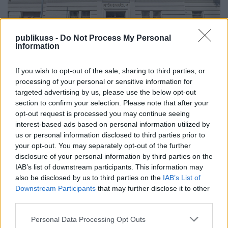
publikuss -
Do Not Process My Personal
Information
Tankerület szembe megy a
If you wish to opt-out of the sale, sharing to third parties, or
rendszerrel
processing of your personal or sensitive information for
targeted advertising by us, please use the below opt-out
Budapesti Petőfi Sándor Gimnázium büféje
section to confirm your selection. Please note that after your
opt-out request is processed you may continue seeing
Publikus Team
•
2025. június 20.
0
interest-based ads based on personal information utilized by
us or personal information disclosed to third parties prior to
2017-ben az Emberi Erőforrások Minisztériuma és a
your opt-out. You may separately opt-out of the further
Fiatal Családosok Klubjának Egyesületétől (Ficsak)
disclosure of your personal information by third parties on the
egy kampányt lehetett hallani, hogy az iskolai
IAB’s list of downstream participants. This information may
büféket egészséges kínálatra kötelezik. Évek után
also be disclosed by us to third parties on the
IAB’s List of
viszont már az látszik, hogy a Fidesz által kitalált
Downstream Participants
that may further disclose it to other
hatalmas egészségre nevelés csak papíron működik,
third parties.
…
Please note that this website/app uses one or more Google
Personal Data Processing Opt Outs
services and may gather and store information including but