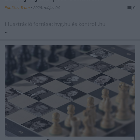
Publikus Team
•
2026. május 04.
0
illusztráció forrása: hvg.hu és kontroll.hu
...