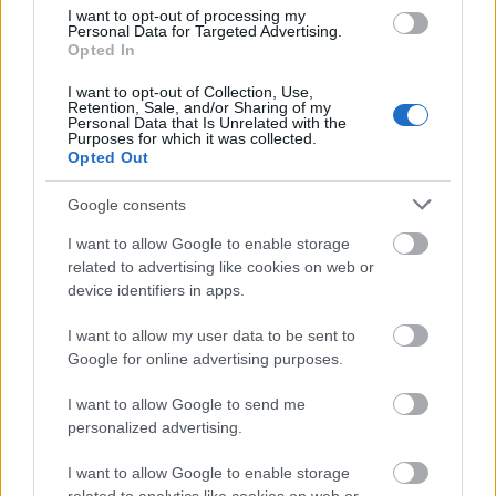
I want to opt-out of processing my
Personal Data for Targeted Advertising.
2011-től a chipsadóval terhelik a snack termékeket a
Opted In
boltok polcain, 2017-től pedig ezeket a nasikat
I want to opt-out of Collection, Use,
próbálják az oktatási rendelettel több-kevesebb ...
Retention, Sale, and/or Sharing of my
Personal Data that Is Unrelated with the
Purposes for which it was collected.
Opted Out
Google consents
I want to allow Google to enable storage
related to advertising like cookies on web or
device identifiers in apps.
I want to allow my user data to be sent to
Google for online advertising purposes.
I want to allow Google to send me
personalized advertising.
I want to allow Google to enable storage
Ingyenélők?!