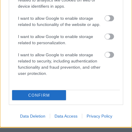
related to analytics like cookies on web or
device identifiers in apps.
XIII. Kerületi Közszolgáltató 3. rész
Publikus Team
•
2025. szeptember 29.
0
I want to allow Google to enable storage
related to functionality of the website or app.
A lakásválsággal küzdő hazánkban érdemes a
I want to allow Google to enable storage
budapesti XIII. kerületbe is betekintenünk, ahol
related to personalization.
annyi lakással rendelkezik az önkormányzat, hogy
igen ...
I want to allow Google to enable storage
related to security, including authentication
functionality and fraud prevention, and other
user protection.
CONFIRM
Data Deletion
Data Access
Privacy Policy