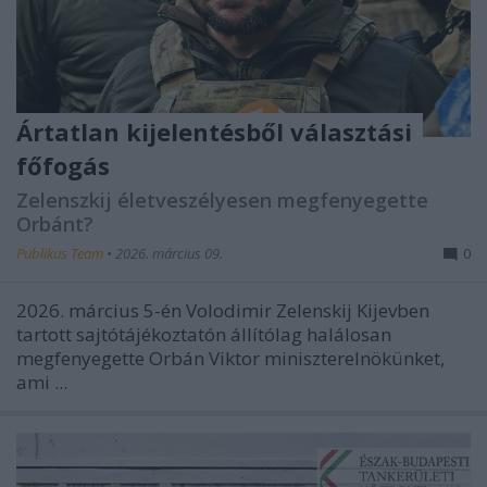
Ártatlan kijelentésből választási
főfogás
Zelenszkij életveszélyesen megfenyegette
Orbánt?
Publikus Team
•
2026. március 09.
0
2026. március 5-én Volodimir Zelenskij Kijevben
tartott sajtótájékoztatón állítólag halálosan
megfenyegette Orbán Viktor miniszterelnökünket,
ami ...