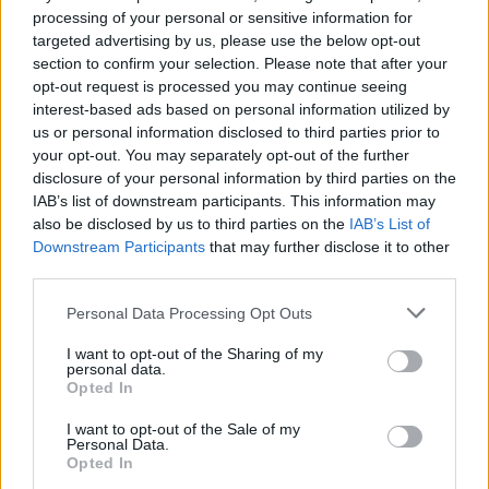
processing of your personal or sensitive information for
targeted advertising by us, please use the below opt-out
section to confirm your selection. Please note that after your
opt-out request is processed you may continue seeing
interest-based ads based on personal information utilized by
us or personal information disclosed to third parties prior to
your opt-out. You may separately opt-out of the further
disclosure of your personal information by third parties on the
IAB’s list of downstream participants. This information may
also be disclosed by us to third parties on the
IAB’s List of
Downstream Participants
that may further disclose it to other
third parties.
Please note that this website/app uses one or more Google
Personal Data Processing Opt Outs
services and may gather and store information including but
not limited to your visit or usage behaviour. You may click to
I want to opt-out of the Sharing of my
personal data.
grant or deny consent to Google and its third-party tags to
Vége a diákok szigorú étkezési
Opted In
use your data for below specified purposes in below Google
korlátozásának
consent section.
I want to opt-out of the Sale of my
Personal Data.
Budapesti tankerületi központok vs. gyerekek
Opted In
Publikus Team
•
2025. október 13.
0