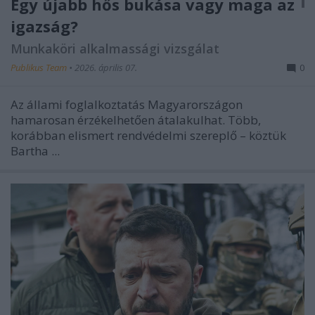
Egy újabb hős bukása vagy maga az
igazság?
Munkaköri alkalmassági vizsgálat
Publikus Team
•
2026. április 07.
0
Az állami foglalkoztatás Magyarországon
hamarosan érzékelhetően átalakulhat. Több,
korábban elismert rendvédelmi szereplő – köztük
Bartha ...