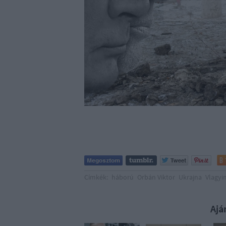
Címkék:
háború
Orbán Viktor
Ukrajna
Vlagyi
Ajá