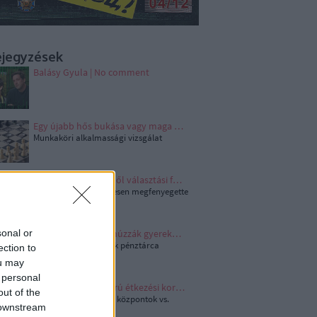
ejegyzések
Balásy Gyula | No comment
Egy újabb hős bukása vagy maga az igazság?
Munkaköri alkalmassági vizsgálat
Ártatlan kijelentésből választási főfogás
Zelenszkij életveszélyesen megfenyegette
Orbánt?
sonal or
Az utolsó bőrt is lehúzzák gyerekekről
Büfé kassza vs. gyerek pénztárca
ection to
ou may
 personal
Vége a diákok szigorú étkezési korlátozásának
out of the
Budapesti tankerületi központok vs.
 downstream
gyerekek