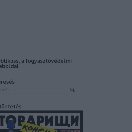
blikuss, a fogyasztóvédelmi
eboldal
eresés
tüntetés