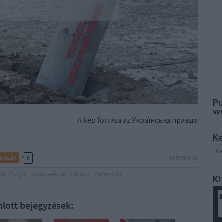
Pu
w
A kép forrása az Українська правда
K
komment
Tetszik
0
mir Putyin
orosz-ukrán háború
Zelenszkij
Ki
nlott bejegyzések: