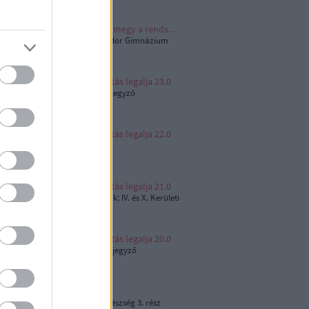
Tankerület szembe megy a rendszerrel
Budapesti Petőfi Sándor Gimnázium
büféje
Az igazságszolgáltatás legalja 23.0
Dr. Gulyás Noémi közjegyző
Az igazságszolgáltatás legalja 22.0
Zafíri kirendelt védő
Az igazságszolgáltatás legalja 21.0
Az igazságot eltiporják: IV. és X. Kerületi
Rk.
Az igazságszolgáltatás legalja 20.0
Dr. Rédling Beáta közjegyző
Bosszúállók
V. és XIII. Kerületi Ügyészség 3. rész