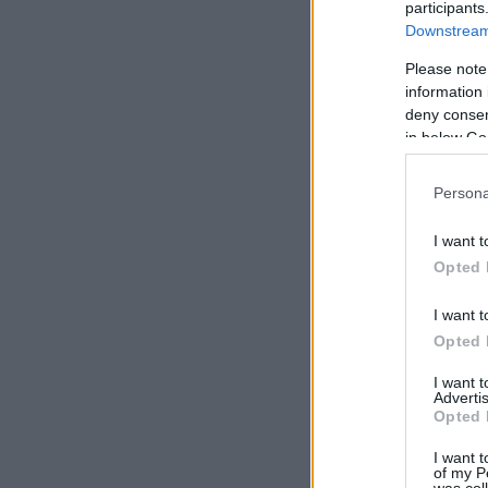
participants
Downstream 
Please note
information 
deny consent
in below Go
Persona
I want t
Opted 
I want t
Opted 
I want 
Advertis
Opted 
I want t
of my P
was col