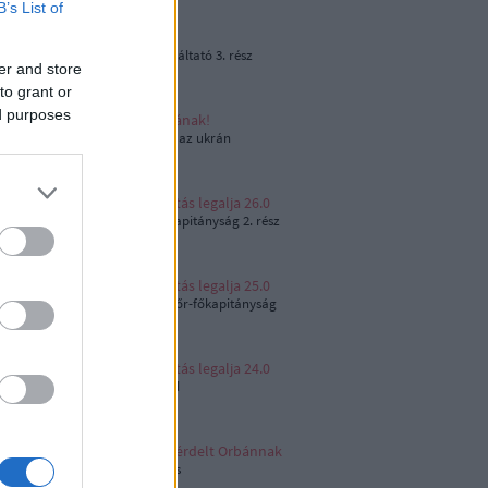
B’s List of
Ingyenélők?!
XIII. Kerületi Közszolgáltató 3. rész
er and store
to grant or
ed purposes
Üzenjünk Kárpátaljának!
Szavazás az orosz és az ukrán
külpolitikánkról
Az igazságszolgáltatás legalja 26.0
XIII. Kerületi Rendőrkapitányság 2. rész
Az igazságszolgáltatás legalja 25.0
Pest Vármegyei Rendőr-főkapitányság
Az igazságszolgáltatás legalja 24.0
Dr. Vince Júlia ügyvéd
Pride-on a BRFK letérdelt Orbánnak
Szabálysértési kisokos