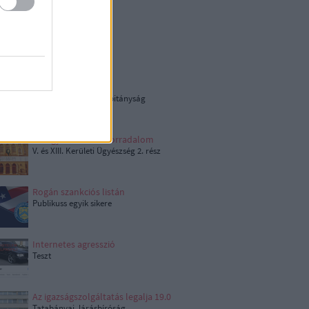
A nagy átverés 2.0
Árrésstop
Fejétől bűzlik a hal
Nagykátai Rendőrkapitányság
A Nagy narancsos forradalom
V. és XIII. Kerületi Ügyészség 2. rész
Rogán szankciós listán
Publikuss egyik sikere
Internetes agresszió
Teszt
Az igazságszolgáltatás legalja 19.0
Tatabányai Járásbíróság