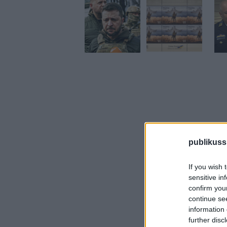
publikuss
If you wish 
sensitive in
confirm you
continue se
information 
further disc